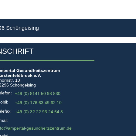
296 Schöngeising
NSCHRIFT
mpertal Gesundheitszentrum
ürstenfeldbruck e.V.
hornstr. 10
2296 Schöngeising
elefon:
+49 (0) 8141 50 98 830
obil:
+49 (0) 176 63 49 62 10
elefax:
+49 (0) 32 22 93 24 64 8
mail:
nfo@ampertal-gesundheitszentrum.de
ocial