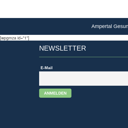
Ampertal Gesund
[wpgmza id="1"]
NEWSLETTER
E-Mail