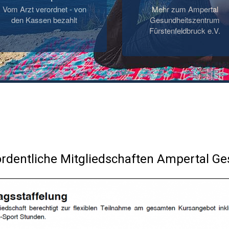
Vom Arzt verordnet - von
Mehr zum Ampertal
den Kassen bezahlt
Gesundheitszentrum
Fürstenfeldbruck e.V.
ordentliche Mitgliedschaften Ampertal Ge