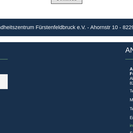
heitszentrum Fürstenfeldbruck e.V. - Ahornstr 10 - 82
A
A
F
A
8
T
M
T
E
i
S