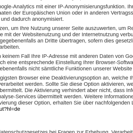
gle-Analytics mit einer IP-Anonymisierungsfunktion. Ihr
taaten der Europäischen Union oder in anderen Vertra
 und dadurch anonymisiert.
zen, um Ihre Nutzung unserer Seite auszuwerten, um Rep
 mit der Websitenutzung und der Internetnutzung verbu
egebenenfalls an Dritte übertragen, sofern dies gesetzl
arbeiten.
 keinem Fall Ihre IP-Adresse mit anderen Daten von Goo
rch eine entsprechende Einstellung Ihrer Browser-Softwa
gebenenfalls nicht sämtliche Funktionen unserer Website
gigsten Browser eine Deaktivierungsoption an, welche I
erarbeitet werden. Sollte Sie diese Option aktivieren, 
rmittelt. Die Aktivierung verhindert aber nicht, dass I
lyse-Services übermittelt werden. Weitere Informatione
vierung dieser Option, erhalten Sie über nachfolgenden 
out?hl=de
atenschutzgesetzes bei Fragen zur Erhebung, Verarbeit