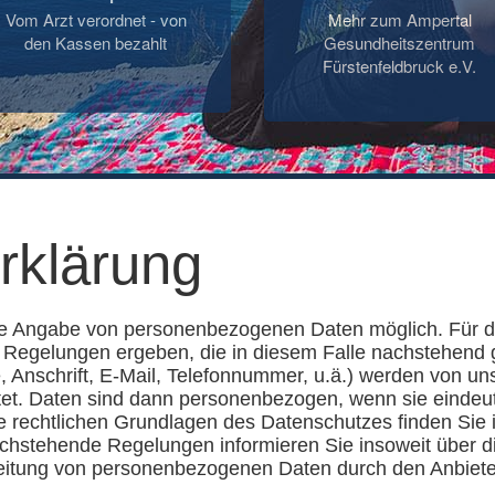
Vom Arzt verordnet - von
Mehr zum Ampertal
den Kassen bezahlt
Gesundheitszentrum
Fürstenfeldbruck e.V.
rklärung
ine Angabe von personenbezogenen Daten möglich. Für d
 Regelungen ergeben, die in diesem Falle nachstehend g
 Anschrift, E-Mail, Telefonnummer, u.ä.) werden von 
et. Daten sind dann personenbezogen, wenn sie eindeut
e rechtlichen Grundlagen des Datenschutzes finden Si
hstehende Regelungen informieren Sie insoweit über d
eitung von personenbezogenen Daten durch den Anbiete